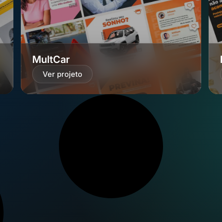
MultCar
Ver projeto