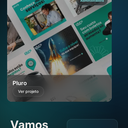
Administradora
Pluro
Kon
Ver projeto
Ve
Vamos