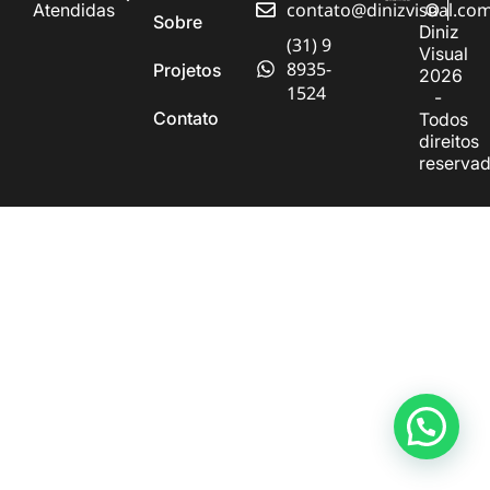
contato@dinizvisual.co
Atendidas
© |
Sobre
Diniz
(31) 9
Visual
8935-
Projetos
2026
1524
-
Contato
Todos
direitos
reserva