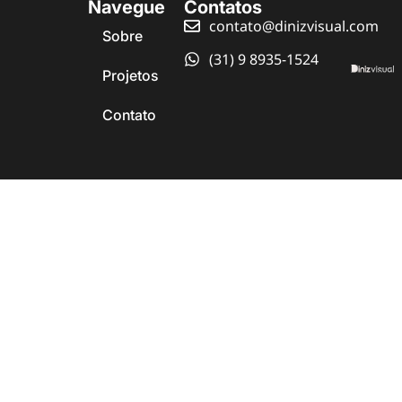
Navegue
Contatos
contato@dinizvisual.com
Sobre
(31) 9 8935-1524
Projetos
Contato