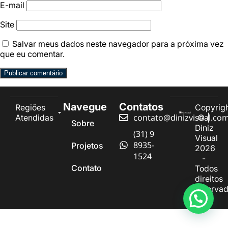
E-mail
Site
Salvar meus dados neste navegador para a próxima vez
que eu comentar.
Navegue
Contatos
Regiões
Copyrig
contato@dinizvisual.co
Atendidas
© |
Sobre
Diniz
(31) 9
Visual
8935-
Projetos
2026
1524
-
Contato
Todos
direitos
reserva