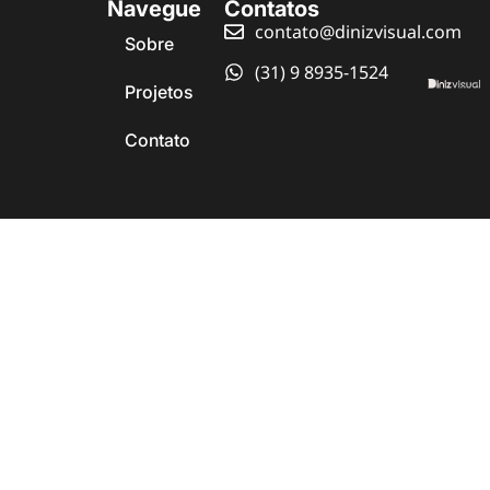
Navegue
Contatos
contato@dinizvisual.com
Sobre
(31) 9 8935-1524
Projetos
Contato