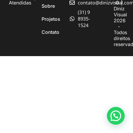
contato@dinizvisual.co
Atendidas
© |
Sobre
Diniz
(31) 9
Visual
8935-
Projetos
2026
1524
-
Contato
Todos
direitos
reserva