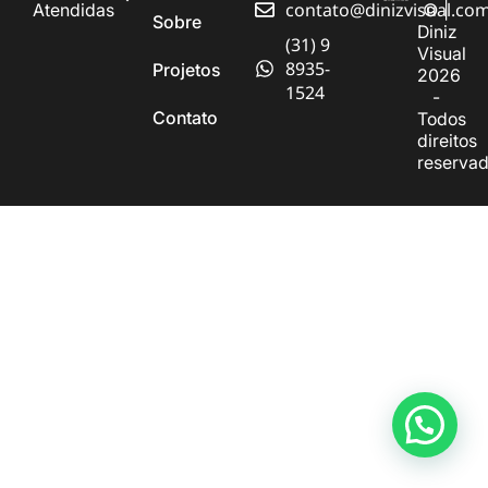
contato@dinizvisual.co
Atendidas
© |
Sobre
Diniz
(31) 9
Visual
8935-
Projetos
2026
1524
-
Contato
Todos
direitos
reserva