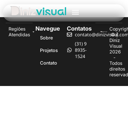
Navegue
Contatos
Regiões
Copyrig
contato@dinizvisual.co
Atendidas
© |
Sobre
Diniz
(31) 9
Visual
8935-
Projetos
2026
1524
-
Contato
Todos
direitos
reserva